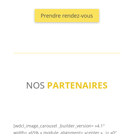
Prendre rendez-vous
NOS
PARTENAIRES
[wdcl_image_carousel _builder_version= »4.1″
width= »65% » module_alignment= »center » _i= »0″